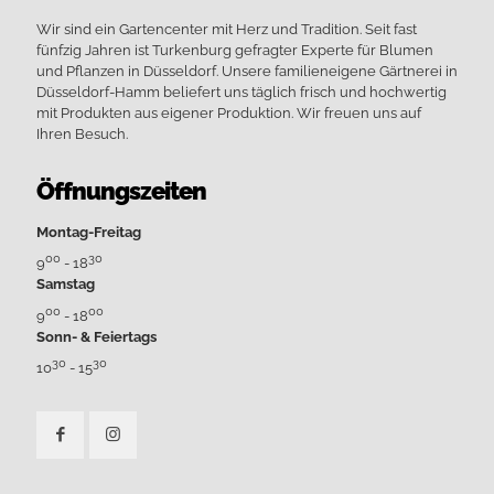
Wir sind ein Gartencenter mit Herz und Tradition. Seit fast
fünfzig Jahren ist Turkenburg gefragter Experte für Blumen
und Pflanzen in Düsseldorf. Unsere familieneigene Gärtnerei in
Düsseldorf-Hamm beliefert uns täglich frisch und hochwertig
mit Produkten aus eigener Produktion. Wir freuen uns auf
Ihren Besuch.
Öffnungszeiten
Montag-Freitag
00
30
9
- 18
Samstag
00
00
9
- 18
Sonn- & Feiertags
30
30
10
- 15