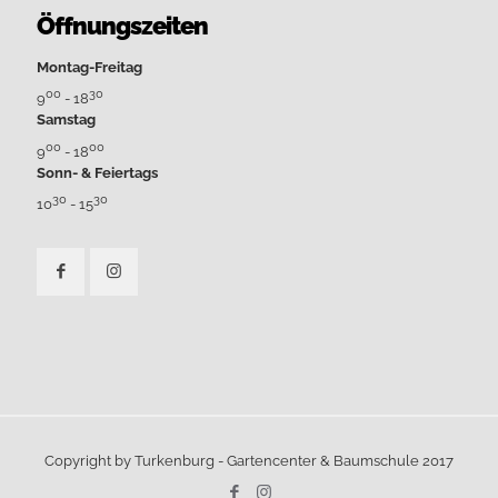
Öffnungszeiten
Montag-Freitag
00
30
9
- 18
Samstag
00
00
9
- 18
Sonn- & Feiertags
30
30
10
- 15
Copyright by Turkenburg - Gartencenter & Baumschule 2017